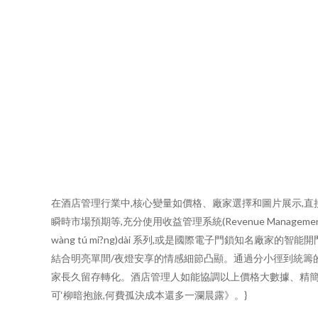
在酒店管理行業中,核心變量如價格、廠家選擇和圖片展示,
瞬時市場預期等,充分使用收益管理系統(Revenue Manage
wàng tú mi?ng)dài 系列,或是國際電子門鎖知名廠家
結合明亮單間/夜燈安享的情感細節凸顯。通過分小徑到統籌的
家長久留存轉化。酒店管理人如能協調以上價格大數據、精簡但核心供應
可‘柳暗抱旅,何費孤決成本還多一瀾晨露》。}