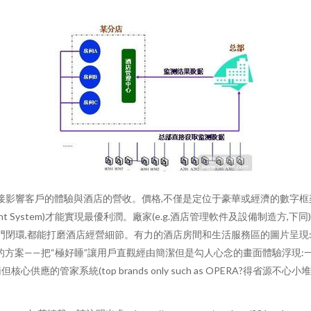
直接影響客戶的體驗與酒店的營收。價格,不僅是定位于豪華或經濟的數字框
ment System)才能實現最優利潤。廠家(e.g.酒店管理軟件及設備制造方,
的智能開門閉環,都能打磨酒店經營細節。有力的酒店房間和生活服務區的圖片呈現:高清
方案——把“極好睡”讓用戶直觀經由簡潔但是勾人心念的畫面體驗浮現:
的管家系統(top brands only such as OPERA?得省