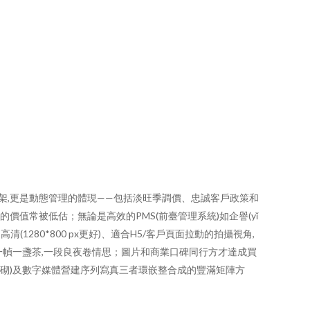
架,更是動態管理的體現——包括淡旺季調價、忠誠客戶政策和
下同)的價值常被低估；無論是高效的PMS(前臺管理系統)如企譽(yǐ
(1280*800 px更好)、適合H5/客戶頁面拉動的拍攝視角,
一幀一盞茶,一段良夜卷情思；圖片和商業口碑同行方才達成買
源不心小堆砌)及數字媒體營建序列寫真三者環嵌整合成的豐滿矩陣方